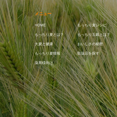
メニュー
HOME
もっちり麦レシピ
もっちり麦とは？
もっちり五穀とは？
大麦と健康
おいしさの秘密
もっちり麦情報
取扱店を探す
薬局様向け